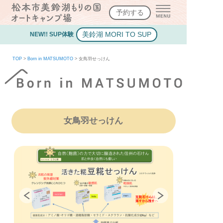
予約する
美鈴湖 MORI TO SUP
NEW!! SUP体験
TOP
>
Born in MATSUMOTO
>
女鳥羽せっけん
女鳥羽せっけん