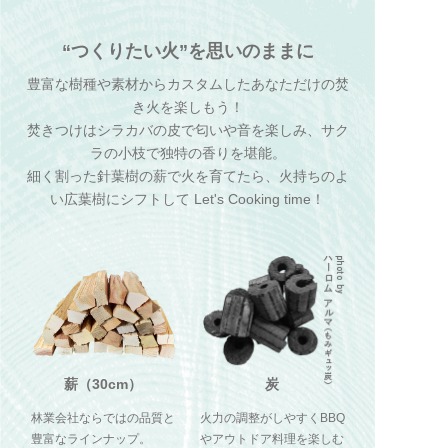
“つくりたい火”を思いのままに
豊富な樹種や素材からカスタムしたあなただけの焚
き火を楽しもう！
焚きつけはシラカバの皮で匂いや音を楽しみ、サク
ラの小枝で独特の香りを堪能。
細く割った針葉樹の薪で火を育てたら、火持ちのよ
い広葉樹にシフトして Let's Cooking time！
薪（30cm）
炭
林業会社ならではの品質と
火力の調整がしやすくBBQ
豊富なラインナップ。
やアウトドア料理を楽しむ