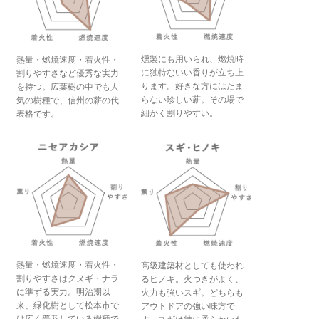
燻製にも用いられ、燃焼時
熱量・燃焼速度・着火性・
に独特ないい香りが立ち上
割りやすさなど優秀な実力
ります。
好きな方にはたま
を持つ。
広葉樹の中でも人
らない珍しい薪。その場で
気の樹種で、信州の薪の代
細かく割りやすい。
表格です。
熱量・燃焼速度・着火性・
高級建築材としても使われ
割りやすさはクヌギ・ナラ
るヒノキ。火つきがよく、
に準ずる実力。
明治期以
火力も強いスギ。
どちらも
来、緑化樹として松本市で
アウトドアの強い味方で