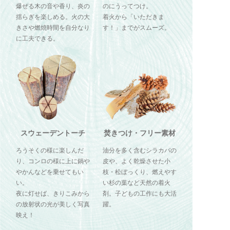
爆ぜる木の音や香り、炎の
のにうってつけ。
揺らぎを楽しめる。火の大
着火から「いただきま
きさや燃焼時間を自分なり
す！」までがスムーズ。
に工夫できる。
スウェーデントーチ
焚きつけ・フリー素材
ろうそくの様に楽しんだ
油分を多く含むシラカバの
り、コンロの様に上に鍋や
皮や、よく乾燥させた小
やかんなどを乗せてもい
枝・松ぼっくり、燃えやす
い。
い杉の葉など天然の着火
夜に灯せば、きりこみから
剤。子どもの工作にも大活
の放射状の光が美しく写真
躍。
映え！